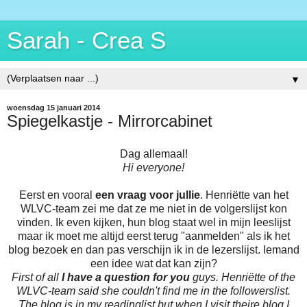
Sarah - Crea S
▼
woensdag 15 januari 2014
Spiegelkastje - Mirrorcabinet
Dag allemaal!
Hi everyone!
Eerst en vooral
een vraag voor jullie
. Henriëtte van het
WLVC-team zei me dat ze me niet in de volgerslijst kon
vinden. Ik even kijken, hun blog staat wel in mijn leeslijst
maar ik moet me altijd eerst terug "aanmelden" als ik het
blog bezoek en dan pas verschijn ik in de lezerslijst. Iemand
een idee wat dat kan zijn?
First of all
I have a question for you
guys. Henriëtte of the
WLVC-team said she couldn't find me in the followerslist.
The blog is in my readinglist but when I visit theire blog I